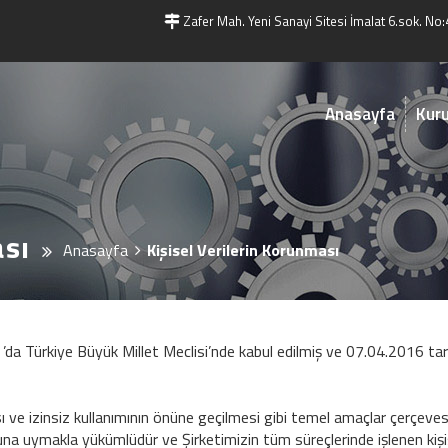
Zafer Mah. Yeni Sanayi Sitesi İmalat 6.sok. No:
Anasayfa
Kur
ası
Anasayfa
Kişisel Verilerin Korunması
da Türkiye Büyük Millet Meclisi’nde kabul edilmiş ve 07.04.2016 tar
ası ve izinsiz kullanımının önüne geçilmesi gibi temel amaçlar çerçev
nuna uymakla yükümlüdür ve Şirketimizin tüm süreçlerinde işlenen kişi