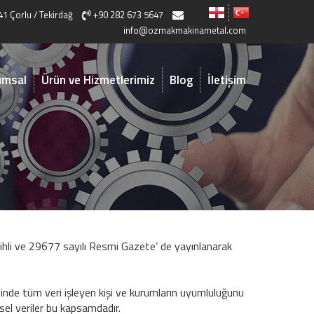
41 Çorlu / Tekirdağ
+90 282 673 5647
info@ozmakmakinametal.com
umsal
Ürün ve Hizmetlerimiz
Blog
İletişim
ihli ve 29677 sayılı Resmi Gazete’ de yayınlanarak
esinde tüm veri işleyen kişi ve kurumların uyumluluğunu
sel veriler bu kapsamdadır.