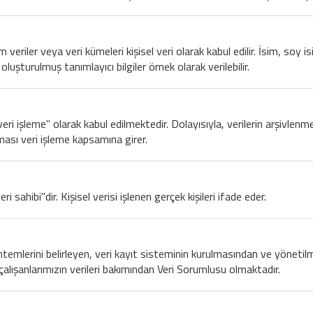
üm veriler veya veri kümeleri kişisel veri olarak kabul edilir. İsim, so
oluşturulmuş tanımlayıcı bilgiler örnek olarak verilebilir.
 "veri işleme" olarak kabul edilmektedir. Dolayısıyla, verilerin arşivle
lması veri işleme kapsamına girer.
ri sahibi"dir. Kişisel verisi işlenen gerçek kişileri ifade eder.
öntemlerini belirleyen, veri kayıt sisteminin kurulmasından ve yöneti
çalışanlarımızın verileri bakımından Veri Sorumlusu olmaktadır.