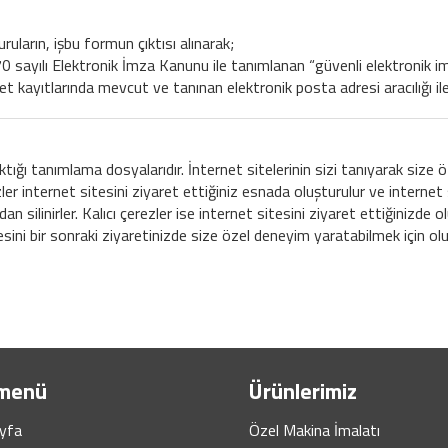
uların, işbu formun çıktısı alınarak;
 sayılı Elektronik İmza Kanunu ile tanımlanan “güvenli elektronik imz
irket kayıtlarında mevcut ve tanınan elektronik posta adresi aracılığı i
ktığı tanımlama dosyalarıdır. İnternet sitelerinin sizi tanıyarak size öze
zler internet sitesini ziyaret ettiğiniz esnada oluşturulur ve internet 
an silinirler. Kalıcı çerezler ise internet sitesini ziyaret ettiğinizde 
tesini bir sonraki ziyaretinizde size özel deneyim yaratabilmek için olu
menü
Ürünlerimiz
yfa
Özel Makina İmalatı